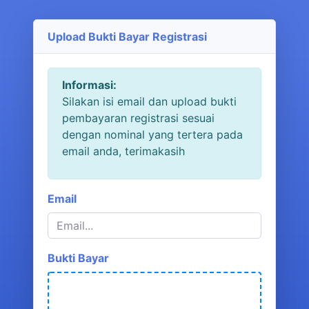
Upload Bukti Bayar Registrasi
Informasi:
Silakan isi email dan upload bukti
pembayaran registrasi sesuai
dengan nominal yang tertera pada
email anda, terimakasih
Email
Bukti Bayar